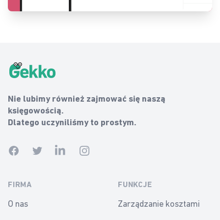
Gekko Footer
Gekko
Nie lubimy również zajmować się naszą
księgowością.
Dlatego uczyniliśmy to prostym.
Facebook
Twitter
Linkedin
Instagram
FIRMA
FUNKCJE
O nas
Zarządzanie kosztami