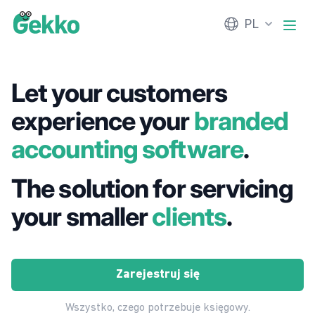
Gekko
PL
Otwó
Let your customers
experience your
branded
accounting software
.
The solution for servicing
your smaller
clients
.
Zarejestruj się
Wszystko, czego potrzebuje księgowy.