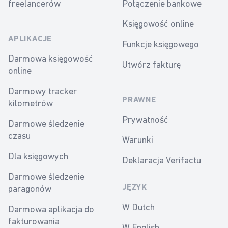
freelancerów
Połączenie bankowe
Księgowość online
APLIKACJE
Funkcje księgowego
Darmowa księgowość
Utwórz fakturę
online
Darmowy tracker
PRAWNE
kilometrów
Prywatność
Darmowe śledzenie
czasu
Warunki
Dla księgowych
Deklaracja Verifactu
Darmowe śledzenie
paragonów
JĘZYK
W Dutch
Darmowa aplikacja do
fakturowania
W English