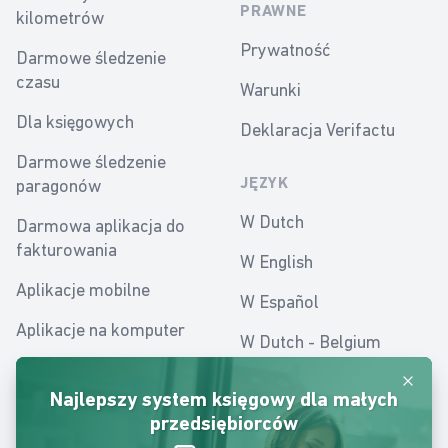
PRAWNE
kilometrów
Prywatność
Darmowe śledzenie
czasu
Warunki
Dla księgowych
Deklaracja Verifactu
Darmowe śledzenie
paragonów
JĘZYK
W Dutch
Darmowa aplikacja do
fakturowania
W English
Aplikacje mobilne
W Español
Aplikacje na komputer
W Dutch - Belgium
Mobilna aplikacja
W Polish
Odrzuć
księgowa
Najlepszy system księgowy dla małych
przedsiębiorców
Aplikacje księgowe