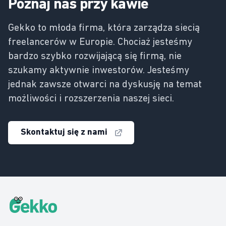
Poznaj nas przy kawie
Gekko to młoda firma, która zarządza siecią
freelancerów w Europie. Chociaż jesteśmy
bardzo szybko rozwijającą się firmą, nie
szukamy aktywnie inwestorów. Jesteśmy
jednak zawsze otwarci na dyskusję na temat
możliwości i rozszerzenia naszej sieci.
Skontaktuj się z nami
Gekko Footer
Gekko