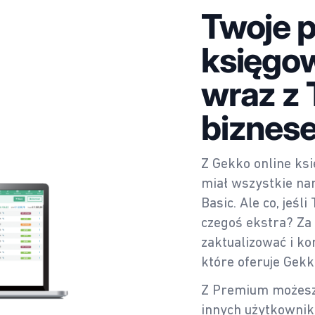
Twoje 
księgo
wraz z
biznes
Z Gekko online ks
miał wszystkie na
Basic. Ale co, jeśl
czegoś ekstra? Za
zaktualizować i ko
które oferuje Gekk
Z Premium możesz 
innych użytkownik