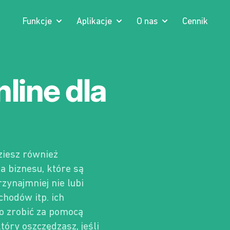
Funkcje
Aplikacje
O nas
Cennik
line dla
ziesz również
 biznesu, które są
zynajmniej nie lubi
hodów itp. ich
ko zrobić za pomocą
tóry oszczędzasz, jeśli