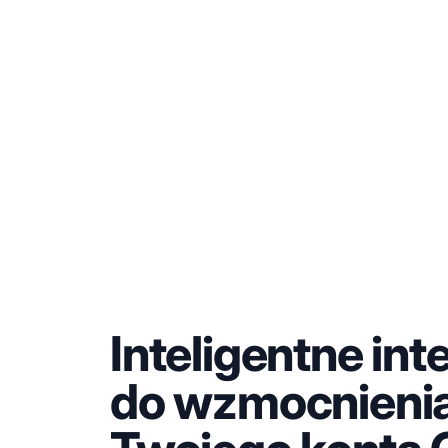
Inteligentne int
do wzmocnieni