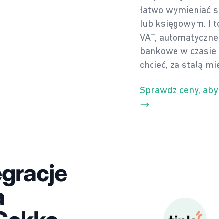
łatwo wymieniać s
lub księgowym. I t
VAT, automatyczne
bankowe w czasie 
chcieć, za stałą mi
Sprawdź ceny, aby
egracje
a