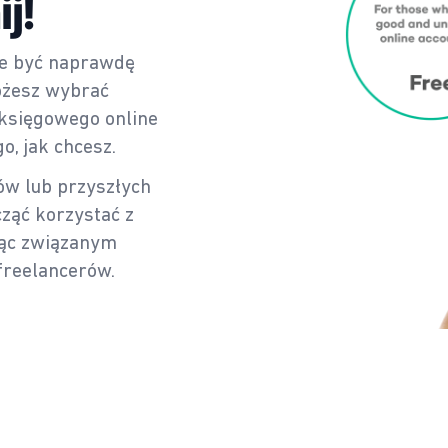
j!
e być naprawdę
ożesz wybrać
księgowego online
o, jak chcesz.
ów lub przyszłych
cząć korzystać z
ąc związanym
 freelancerów.