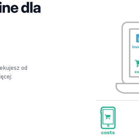
ne dla
zekujesz od
ęcej: