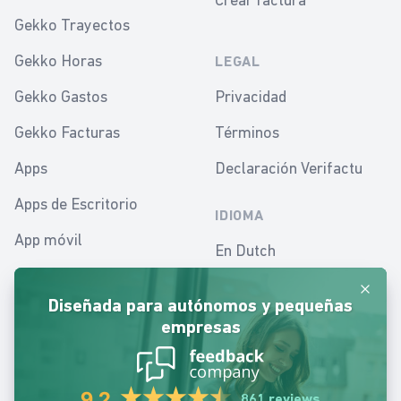
Gekko Trayectos
Gekko Horas
LEGAL
Gekko Gastos
Privacidad
Gekko Facturas
Términos
Apps
Declaración Verifactu
Apps de Escritorio
IDIOMA
App móvil
En Dutch
Apps para contabilidad
En English
Cerrar
Diseñada para autónomos y pequeñas
Herramientas financieras
En Español
empresas
En Dutch - Belgium
En Polish
9.2
861 reviews