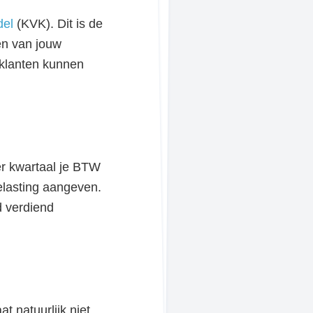
del
(KVK). Dit is de
en van jouw
klanten kunnen
er kwartaal je BTW
elasting aangeven.
d verdiend
t natuurlijk niet